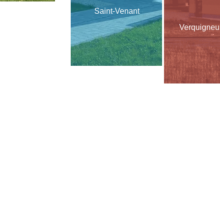
Saint-Venant
Verquigne
Démarche qualité
avec ADH
Résultat des indicateurs nationaux - QualiScope
Qualiscope