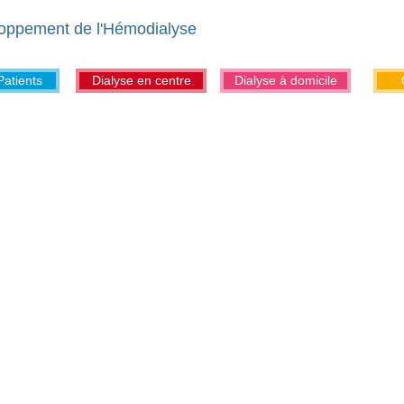
loppement de l'Hémodialyse
Patients
Dialyse en centre
Dialyse à domicile