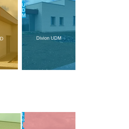
U
D
M
Divion UDM
AD
L
o
i