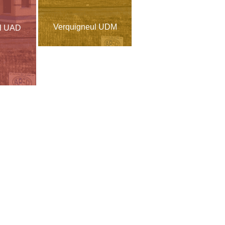
Verquigneul UDM
ul UAD
Nous contacter
ADH Siège Social
92 Avenue du Bord des Eaux
62110 Hénin-Beaumont
Tél. : 03 21 13 89 00
Fax : 03 21 13 79 51