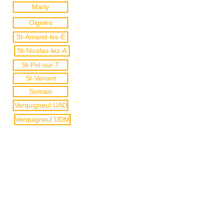
Marly
Oignies
St-Amand-les-E
St-Nicolas-lez-A
St-Pol-sur-T
St-Venant
Somain
Verquigneul UAD
Verquigneul UDM