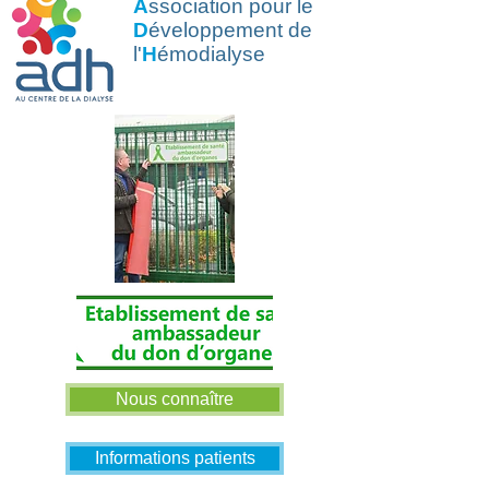
A
ssociation pour le
D
éveloppement de
l'
H
émodialyse
Nous connaître
Informations patients