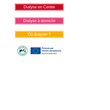
Dialyse en Centre
Dialyse à domicile
Où dialyser ?